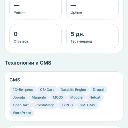
—
—
Рейтинг
Uptime
0
5 дн.
Отзывов
Тест-период
Технологии и CMS
CMS
1C-Битрикс
CS-Cart
DataLife Engine
Drupal
Joomla
Magento
MODX
Moodle
Netcat
OpenCart
PrestaShop
TYPO3
UMI.CMS
WordPress