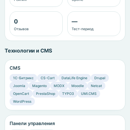
0
—
Отзывов
Тест-период
Технологии и CMS
CMS
1C-Битрикс
CS-Cart
DataLife Engine
Drupal
Joomla
Magento
MODX
Moodle
Netcat
OpenCart
PrestaShop
TYPO3
UMI.CMS
WordPress
Панели управления