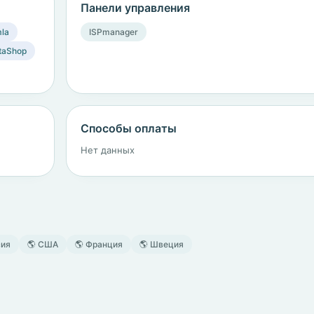
Панели управления
la
ISPmanager
taShop
Способы оплаты
Нет данных
сия
🌎 США
🌎 Франция
🌎 Швеция