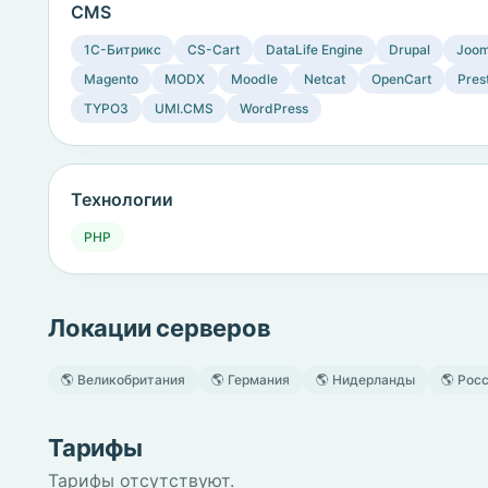
CMS
1C-Битрикс
CS-Cart
DataLife Engine
Drupal
Joom
Magento
MODX
Moodle
Netcat
OpenCart
Pres
TYPO3
UMI.CMS
WordPress
Технологии
PHP
Локации серверов
🌎 Великобритания
🌎 Германия
🌎 Нидерланды
🌎 Рос
Тарифы
Тарифы отсутствуют.