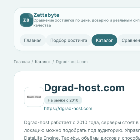
Zettabyte
ZB
Сравнение хостингов по цене, доверию и реальным си
качества
Главная
Подбор хостинга
Каталог
Сравнен
Главная
Каталог
Dgrad-host.com
Dgrad-host.com
На рынке с 2010
https://dgrad-host.com
Dgrad-host работает с 2010 года, серверы стоят
локацию можно подобрать под аудиторию. Управле
DataLife Engine. Тарифы, объёмы дисков и способ