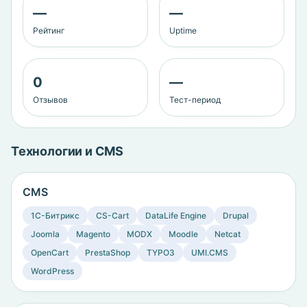
—
—
Рейтинг
Uptime
0
—
Отзывов
Тест-период
Технологии и CMS
CMS
1C-Битрикс
CS-Cart
DataLife Engine
Drupal
Joomla
Magento
MODX
Moodle
Netcat
OpenCart
PrestaShop
TYPO3
UMI.CMS
WordPress