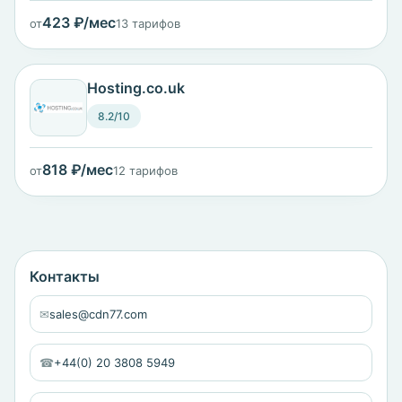
423 ₽/мес
от
13 тарифов
Hosting.co.uk
8.2/10
818 ₽/мес
от
12 тарифов
Контакты
✉
sales@cdn77.com
☎
+44(0) 20 3808 5949