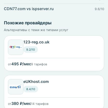
CDN77.com vs ispserver.ru
9.6/10
Похожие провайдеры
Альтернативы с теми же типами услуг
123-reg.co.uk
9.2/10
495 ₽/мес
от
9 тарифов
eUKhost.com
8.4/10
380 ₽/мес
от
14 тарифов