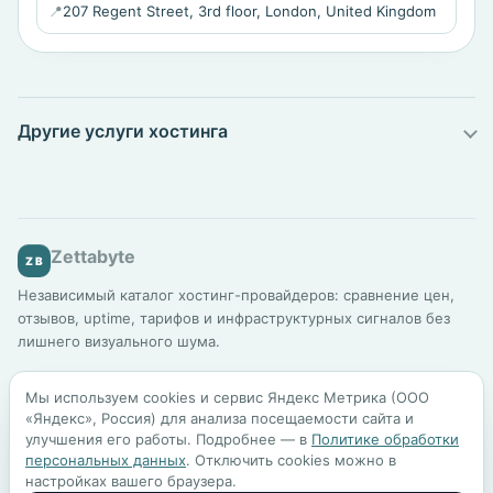
📍
207 Regent Street, 3rd floor, London, United Kingdom
Другие услуги хостинга
Zettabyte
ZB
Независимый каталог хостинг-провайдеров: сравнение цен,
отзывов, uptime, тарифов и инфраструктурных сигналов без
лишнего визуального шума.
Каталог
Подбор хостинга
Сравнение
Для бизнеса
Мы используем cookies и сервис Яндекс Метрика (ООО
Шаблоны сайтов
Блог
Методология
«Яндекс», Россия) для анализа посещаемости сайта и
улучшения его работы. Подробнее — в
Политике обработки
персональных данных
. Отключить cookies можно в
По всем вопросам:
mail@zettabyte.ru
настройках вашего браузера.
Политика обработки персональных данных