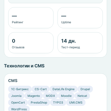
—
—
Рейтинг
Uptime
0
14 дн.
Отзывов
Тест-период
Технологии и CMS
CMS
1C-Битрикс
CS-Cart
DataLife Engine
Drupal
Joomla
Magento
MODX
Moodle
Netcat
OpenCart
PrestaShop
TYPO3
UMI.CMS
WordPress