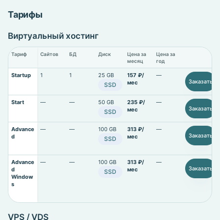
Тарифы
Виртуальный хостинг
Тариф
Сайтов
БД
Диск
Цена за
Цена за
месяц
год
Startup
1
1
25 GB
157 ₽/
—
Заказать
мес
SSD
Start
—
—
50 GB
235 ₽/
—
Заказать
мес
SSD
Advance
—
—
100 GB
313 ₽/
—
Заказать
d
мес
SSD
Advance
—
—
100 GB
313 ₽/
—
Заказать
d
мес
SSD
Window
s
VPS / VDS