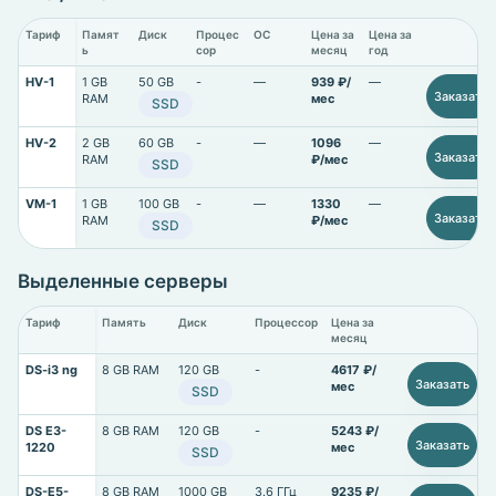
Тариф
Памят
Диск
Процес
ОС
Цена за
Цена за
ь
сор
месяц
год
HV-1
1 GB
50 GB
-
—
939 ₽/
—
Заказать
RAM
мес
SSD
HV-2
2 GB
60 GB
-
—
1096
—
Заказать
RAM
₽/мес
SSD
VM-1
1 GB
100 GB
-
—
1330
—
Заказать
RAM
₽/мес
SSD
Выделенные серверы
Тариф
Память
Диск
Процессор
Цена за
месяц
DS-i3 ng
8 GB RAM
120 GB
-
4617 ₽/
Заказать
мес
SSD
DS E3-
8 GB RAM
120 GB
-
5243 ₽/
Заказать
1220
мес
SSD
DS-E5-
8 GB RAM
1000 GB
3.6 ГГц
9235 ₽/