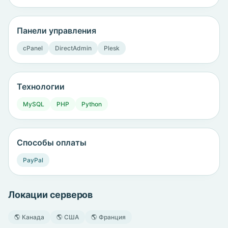
Панели управления
cPanel
DirectAdmin
Plesk
Технологии
MySQL
PHP
Python
Способы оплаты
PayPal
Локации серверов
🌎 Канада
🌎 США
🌎 Франция