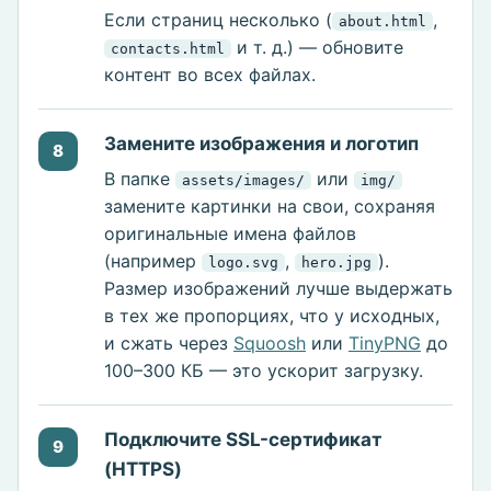
Если страниц несколько (
,
about.html
и т. д.) — обновите
contacts.html
контент во всех файлах.
Замените изображения и логотип
8
В папке
или
assets/images/
img/
замените картинки на свои, сохраняя
оригинальные имена файлов
(например
,
).
logo.svg
hero.jpg
Размер изображений лучше выдержать
в тех же пропорциях, что у исходных,
и сжать через
Squoosh
или
TinyPNG
до
100–300 КБ — это ускорит загрузку.
Подключите SSL-сертификат
9
(HTTPS)