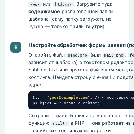
или
. Загрузите туда
www/
htdocs/
содержимое
распакованной папки
шаблона (саму папку загружать не
нужно — только файлы внутри).
Настройте обработчик формы заявки (п
6
Откройте файл
(или
,
send.php
mail.php
f
зависит от шаблона) в текстовом редактор
Sublime Text или прямо в файловом менед
хостинга. Найдите строку с e-mail и подст
адрес:
$to = "
your@example.com
"; // ← поставьте св
$subject = "Заявка с сайта";
Сохраните файл. Большинство шаблонов и
функцию
в PHP — она работает на 
mail()
российских хостингах из коробки.