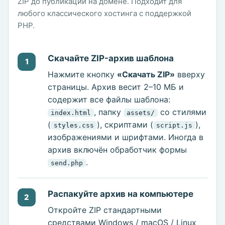
ZIP до публикации на домене. Подходит для
любого классического хостинга с поддержкой
PHP.
Скачайте ZIP-архив шаблона
1
Нажмите кнопку
«Скачать ZIP»
вверху
страницы. Архив весит 2–10 МБ и
содержит все файлы шаблона:
, папку
со стилями
index.html
assets/
(
), скриптами (
),
styles.css
script.js
изображениями и шрифтами. Иногда в
архив включён обработчик формы
.
send.php
Распакуйте архив на компьютере
2
Откройте ZIP стандартными
средствами Windows / macOS / Linux