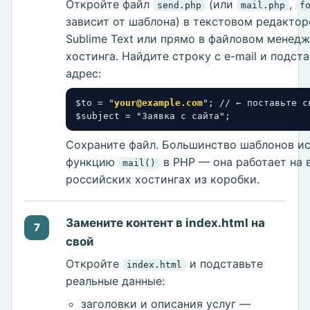
Откройте файл
(или
,
send.php
mail.php
f
зависит от шаблона) в текстовом редактор
Sublime Text или прямо в файловом менед
хостинга. Найдите строку с e-mail и подст
адрес:
$to = "
your@example.com
"; // ← поставьте св
$subject = "Заявка с сайта";
Сохраните файл. Большинство шаблонов и
функцию
в PHP — она работает на 
mail()
российских хостингах из коробки.
Замените контент в index.html на
7
свой
Откройте
и подставьте
index.html
реальные данные:
заголовки и описания услуг —