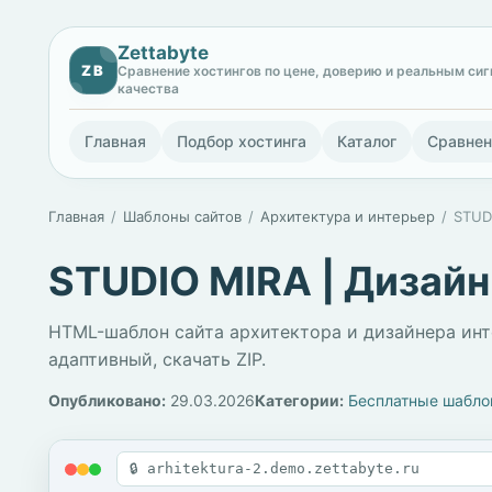
Zettabyte
ZB
Сравнение хостингов по цене, доверию и реальным си
качества
Главная
Подбор хостинга
Каталог
Сравнен
Главная
Шаблоны сайтов
Архитектура и интерьер
STUD
STUDIO MIRA | Дизай
HTML-шаблон сайта архитектора и дизайнера инте
адаптивный, скачать ZIP.
Опубликовано:
29.03.2026
Категории:
Бесплатные шабл
🔒 arhitektura-2.demo.zettabyte.ru