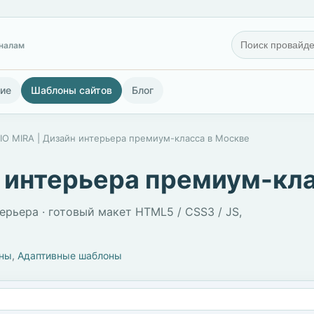
гналам
ие
Шаблоны сайтов
Блог
IO MIRA | Дизайн интерьера премиум-класса в Москве
н интерьера премиум-кл
рьера · готовый макет HTML5 / CSS3 / JS,
оны
,
Адаптивные шаблоны