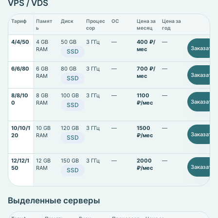
VPS / VDS
Тариф
Памят
Диск
Процес
ОС
Цена за
Цена за
ь
сор
месяц
год
4/4/50
4 GB
50 GB
3 ГГц
—
400 ₽/
—
Заказать
RAM
мес
SSD
6/6/80
6 GB
80 GB
3 ГГц
—
700 ₽/
—
Заказать
RAM
мес
SSD
8/8/10
8 GB
100 GB
3 ГГц
—
1100
—
Заказать
0
RAM
₽/мес
SSD
10/10/1
10 GB
120 GB
3 ГГц
—
1500
—
Заказать
20
RAM
₽/мес
SSD
12/12/1
12 GB
150 GB
3 ГГц
—
2000
—
Заказать
50
RAM
₽/мес
SSD
Выделенные серверы