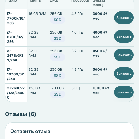
Тариф
Память
Диск
Процессор
Цена за
месяц
i7-
16 GB RAM
256 GB
4.5 ГГц
3000 ₽/
Заказать
7700k/16/
мес
SSD
256
i7-
32 GB
256 GB
4.6 ГГц
4000 ₽/
Заказать
8700/32/
RAM
мес
SSD
256
e5-
32 GB
256 GB
3.2 ГГц
4500 ₽/
Заказать
2678v3/3
RAM
мес
SSD
2/256
i7-
32 GB
256 GB
4.8 ГГц
5000 ₽/
Заказать
10700/32
RAM
мес
SSD
/256
2x2690v2
128 GB
1200 GB
3 ГГц
10000 ₽/
Заказать
/128/2x60
RAM
мес
SSD
0
Отзывы (6)
Оставить отзыв