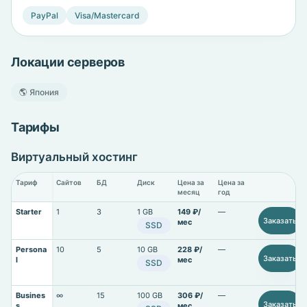
PayPal
Visa/Mastercard
Локации серверов
🌎 Япония
Тарифы
Виртуальный хостинг
Тариф
Сайтов
БД
Диск
Цена за
Цена за
месяц
год
Starter
1
3
1 GB
149 ₽/
—
Заказать
мес
SSD
Persona
10
5
10 GB
228 ₽/
—
Заказать
l
мес
SSD
Busines
∞
15
100 GB
306 ₽/
—
Заказать
s
мес