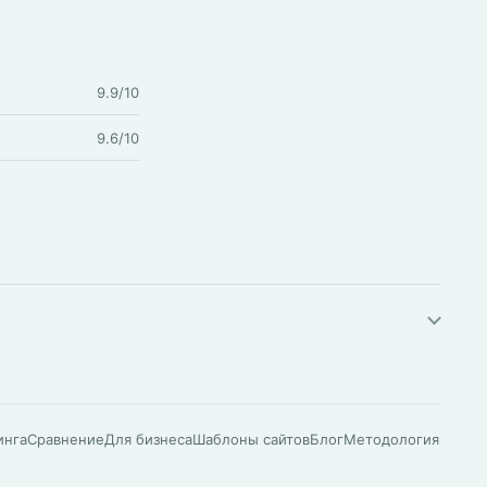
9.9/10
9.6/10
инга
Сравнение
Для бизнеса
Шаблоны сайтов
Блог
Методология