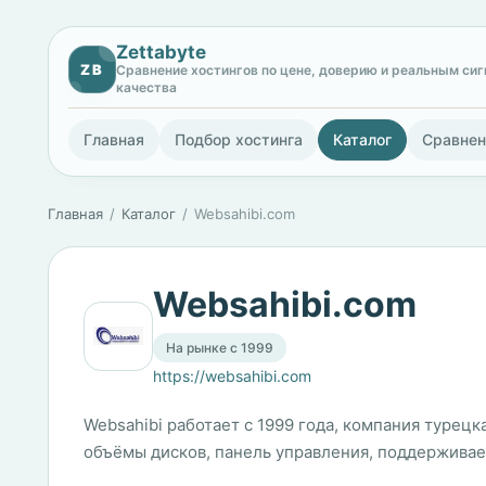
Zettabyte
ZB
Сравнение хостингов по цене, доверию и реальным си
качества
Главная
Подбор хостинга
Каталог
Сравнен
Главная
Каталог
Websahibi.com
Websahibi.com
На рынке с 1999
https://websahibi.com
Websahibi работает с 1999 года, компания турецк
объёмы дисков, панель управления, поддержива