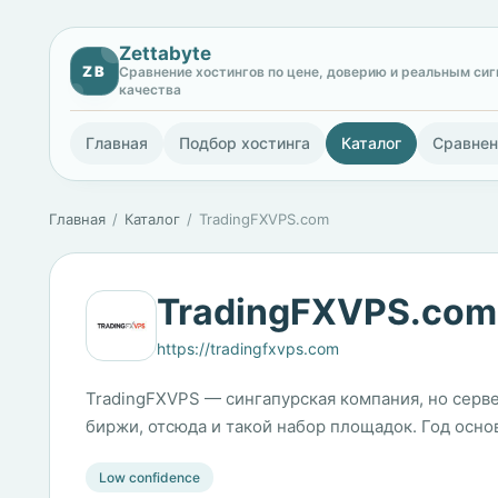
Zettabyte
ZB
Сравнение хостингов по цене, доверию и реальным си
качества
Главная
Подбор хостинга
Каталог
Сравнен
Главная
Каталог
TradingFXVPS.com
TradingFXVPS.com
https://tradingfxvps.com
TradingFXVPS — сингапурская компания, но серве
биржи, отсюда и такой набор площадок. Год осно
Low confidence