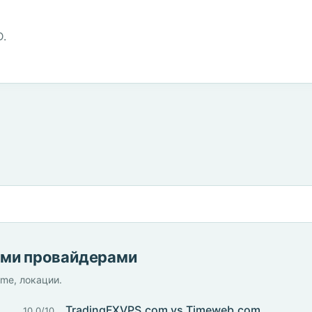
D.
ими провайдерами
ime, локации.
TradingFXVPS.com vs Timeweb.com
10.0/10