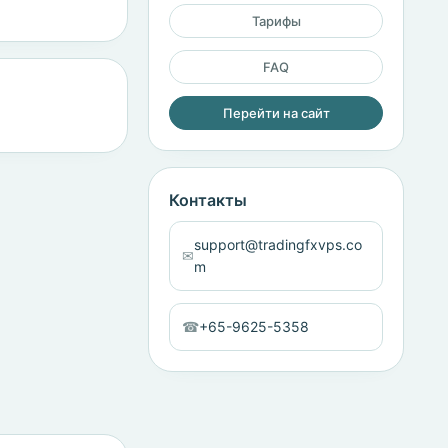
Тарифы
FAQ
Перейти на сайт
Контакты
support@tradingfxvps.co
✉
m
☎
+65-9625-5358