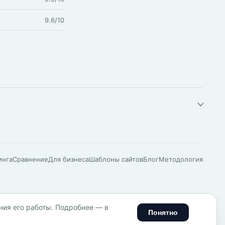
9.6/10
инга
Сравнение
Для бизнеса
Шаблоны сайтов
Блог
Методология
ния его работы. Подробнее — в
Понятно
бработки персональных данных
Пользовательское соглашение