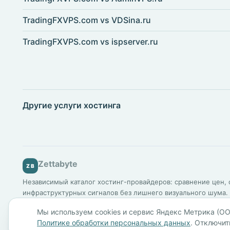
TradingFXVPS.com vs VDSina.ru
TradingFXVPS.com vs ispserver.ru
Другие услуги хостинга
Zettabyte
ZB
Независимый каталог хостинг-провайдеров: сравнение цен, о
инфраструктурных сигналов без лишнего визуального шума.
Мы используем cookies и сервис Яндекс Метрика (ОО
По всем вопросам:
mail@zettabyte.ru
Политике обработки персональных данных
. Отключит