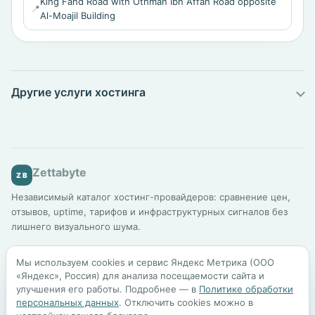
King Fahd Road with Othman Ibn Affan Road opposite
📍
Al-Moajil Building
Другие услуги хостинга
Zettabyte
ZB
Независимый каталог хостинг-провайдеров: сравнение цен,
отзывов, uptime, тарифов и инфраструктурных сигналов без
лишнего визуального шума.
Каталог
Подбор хостинга
Сравнение
Для бизнеса
Мы используем cookies и сервис Яндекс Метрика (ООО
Шаблоны сайтов
Блог
Методология
«Яндекс», Россия) для анализа посещаемости сайта и
улучшения его работы. Подробнее — в
Политике обработки
персональных данных
. Отключить cookies можно в
По всем вопросам:
mail@zettabyte.ru