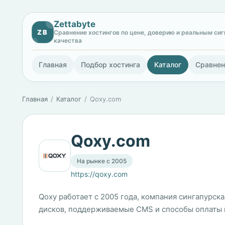
Zettabyte
ZB
Сравнение хостингов по цене, доверию и реальным си
качества
Главная
Подбор хостинга
Каталог
Сравнен
Главная
Каталог
Qoxy.com
Qoxy.com
На рынке с 2005
https://qoxy.com
Qoxy работает с 2005 года, компания сингапурска
дисков, поддерживаемые CMS и способы оплаты в