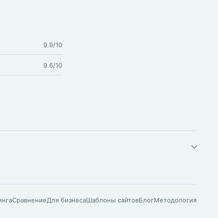
9.9/10
9.6/10
инга
Сравнение
Для бизнеса
Шаблоны сайтов
Блог
Методология