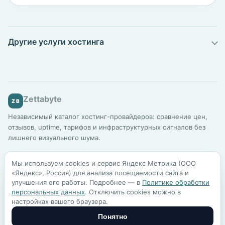
Другие услуги хостинга
Zettabyte
ZB
Независимый каталог хостинг-провайдеров: сравнение цен,
отзывов, uptime, тарифов и инфраструктурных сигналов без
лишнего визуального шума.
Каталог
Подбор хостинга
Сравнение
Для бизнеса
Мы используем cookies и сервис Яндекс Метрика (ООО
Шаблоны сайтов
Блог
Методология
«Яндекс», Россия) для анализа посещаемости сайта и
улучшения его работы. Подробнее — в
Политике обработки
персональных данных
. Отключить cookies можно в
По всем вопросам:
mail@zettabyte.ru
настройках вашего браузера.
Политика обработки персональных данных
Пользовательское соглашение
Понятно