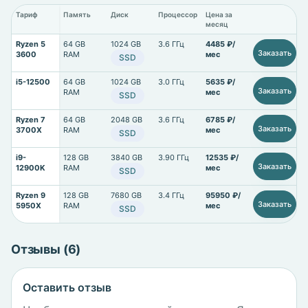
Тариф
Память
Диск
Процессор
Цена за
месяц
Ryzen 5
64 GB
1024 GB
3.6 ГГц
4485 ₽/
Заказать
3600
RAM
мес
SSD
i5-12500
64 GB
1024 GB
3.0 ГГц
5635 ₽/
Заказать
RAM
мес
SSD
Ryzen 7
64 GB
2048 GB
3.6 ГГц
6785 ₽/
Заказать
3700X
RAM
мес
SSD
i9-
128 GB
3840 GB
3.90 ГГц
12535 ₽/
Заказать
12900K
RAM
мес
SSD
Ryzen 9
128 GB
7680 GB
3.4 ГГц
95950 ₽/
Заказать
5950X
RAM
мес
SSD
Отзывы (6)
Оставить отзыв