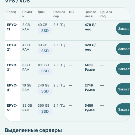
VPS / VDS
Тариф
Памят
Диск
Процес
ОС
Цена за
Цена за
ь
сор
месяц
год
EPYC-
2 GB
40 GB
2.5 ГГц
—
479 ₽/
—
Заказать
11
RAM
мес
SSD
EPYC-
4 GB
80 GB
2.5 ГГц
—
829 ₽/
—
Заказать
21
RAM
мес
SSD
EPYC-
8 GB
160 GB
2.5 ГГц
—
1489
—
Заказать
31
RAM
₽/мес
SSD
EPYC-
16 GB
240 GB
2.5 ГГц
—
2749
—
Заказать
41
RAM
₽/мес
SSD
EPYC-
32 GB
360 GB
2.4 ГГц
—
5489
—
Заказать
51
RAM
₽/мес
SSD
Выделенные серверы