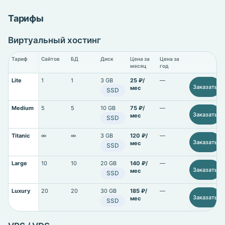
Тарифы
Виртуальный хостинг
Тариф
Сайтов
БД
Диск
Цена за
Цена за
месяц
год
Lite
1
1
3 GB
25 ₽/
—
Заказать
мес
SSD
Medium
5
5
10 GB
75 ₽/
—
Заказать
мес
SSD
Titanic
∞
∞
3 GB
120 ₽/
—
Заказать
мес
SSD
Large
10
10
20 GB
140 ₽/
—
Заказать
мес
SSD
Luxury
20
20
30 GB
185 ₽/
—
Заказать
мес
SSD