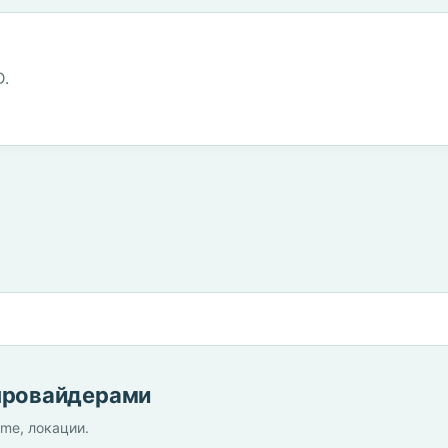
D.
 провайдерами
ime, локации.