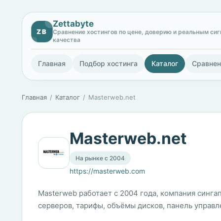
Zettabyte
ZB
Сравнение хостингов по цене, доверию и реальным си
качества
Главная
Подбор хостинга
Каталог
Сравнен
Главная
Каталог
Masterweb.net
Masterweb.net
На рынке с 2004
https://masterweb.com
Masterweb работает с 2004 года, компания синга
серверов, тарифы, объёмы дисков, панель управ