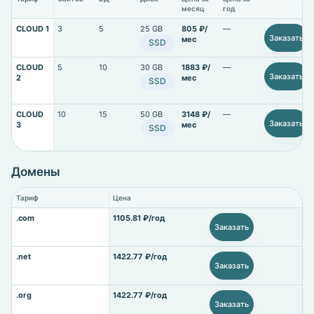
месяц
год
CLOUD 1
3
5
25 GB
805 ₽/
—
Заказать
мес
SSD
CLOUD
5
10
30 GB
1883 ₽/
—
Заказать
2
мес
SSD
CLOUD
10
15
50 GB
3148 ₽/
—
Заказать
3
мес
SSD
Домены
Тариф
Цена
.com
1105.81 ₽/год
Заказать
.net
1422.77 ₽/год
Заказать
.org
1422.77 ₽/год
Заказать