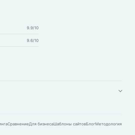
9.9/10
9.6/10
инга
Сравнение
Для бизнеса
Шаблоны сайтов
Блог
Методология