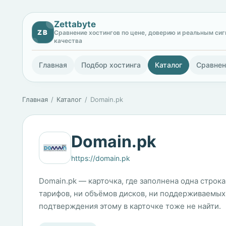
Zettabyte
ZB
Сравнение хостингов по цене, доверию и реальным си
качества
Главная
Подбор хостинга
Каталог
Сравнен
Главная
Каталог
Domain.pk
Domain.pk
https://domain.pk
Domain.pk — карточка, где заполнена одна строка
тарифов, ни объёмов дисков, ни поддерживаемых 
подтверждения этому в карточке тоже не найти.