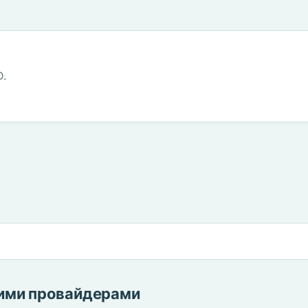
D.
гими провайдерами