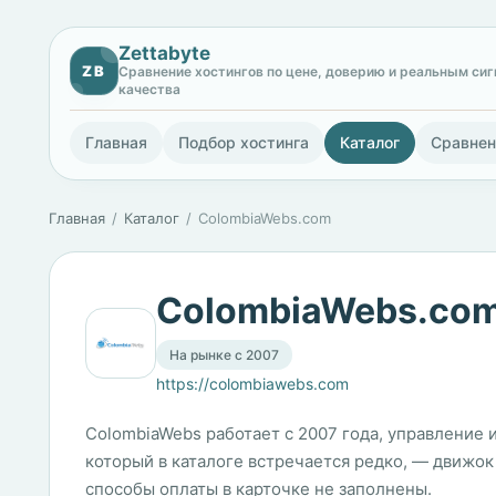
Zettabyte
ZB
Сравнение хостингов по цене, доверию и реальным си
качества
Главная
Подбор хостинга
Каталог
Сравнен
Главная
Каталог
ColombiaWebs.com
ColombiaWebs.co
На рынке с 2007
https://colombiawebs.com
ColombiaWebs работает с 2007 года, управление 
который в каталоге встречается редко, — движок
способы оплаты в карточке не заполнены.