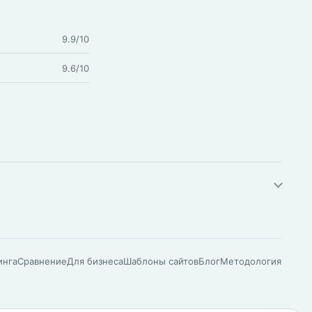
9.9/10
9.6/10
инга
Сравнение
Для бизнеса
Шаблоны сайтов
Блог
Методология