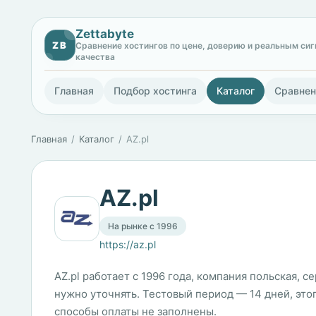
Zettabyte
ZB
Сравнение хостингов по цене, доверию и реальным си
качества
Главная
Подбор хостинга
Каталог
Сравнен
Главная
Каталог
AZ.pl
AZ.pl
На рынке с 1996
https://az.pl
AZ.pl работает с 1996 года, компания польская, 
нужно уточнять. Тестовый период — 14 дней, этог
способы оплаты не заполнены.