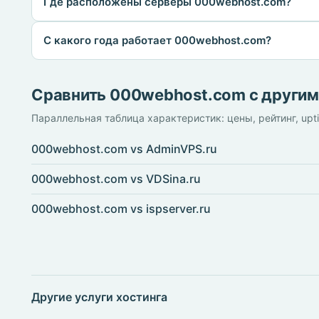
Где расположены серверы 000webhost.com?
С какого года работает 000webhost.com?
Сравнить 000webhost.com с други
Параллельная таблица характеристик: цены, рейтинг, upt
000webhost.com vs AdminVPS.ru
000webhost.com vs VDSina.ru
000webhost.com vs ispserver.ru
Другие услуги хостинга