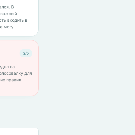
ался. В
н важный
сть входить в
е могу.
2/5
идел на
голосовалку для
ние правил