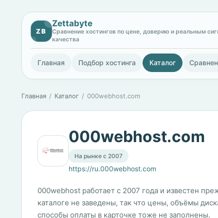
Zettabyte
ZB
Сравнение хостингов по цене, доверию и реальным си
качества
Главная
Подбор хостинга
Каталог
Сравнен
Главная
Каталог
000webhost.com
000webhost.com
На рынке с 2007
https://ru.000webhost.com
000webhost работает с 2007 года и известен пр
каталоге не заведены, так что цены, объёмы дис
способы оплаты в карточке тоже не заполнены.