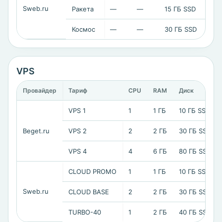
Sweb.ru
Ракета
—
—
15 ГБ SSD
42
Космос
—
—
30 ГБ SSD
68
VPS
Провайдер
Тариф
CPU
RAM
Диск
VPS 1
1
1 ГБ
10 ГБ SSD
Beget.ru
VPS 2
2
2 ГБ
30 ГБ SSD
VPS 4
4
6 ГБ
80 ГБ SSD
CLOUD PROMO
1
1 ГБ
10 ГБ SSD
Sweb.ru
CLOUD BASE
2
2 ГБ
30 ГБ SSD
TURBO-40
1
2 ГБ
40 ГБ SSD