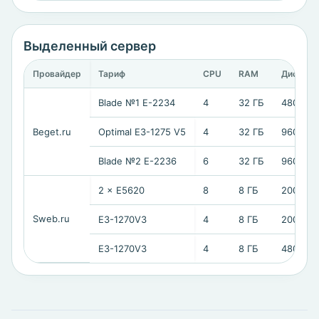
Выделенный сервер
Провайдер
Тариф
CPU
RAM
Диск
Blade №1 E-2234
4
32 ГБ
480 ГБ 
Beget.ru
Optimal E3-1275 V5
4
32 ГБ
960 ГБ 
Blade №2 E-2236
6
32 ГБ
960 ГБ 
2 × E5620
8
8 ГБ
2000 ГБ
Sweb.ru
E3-1270V3
4
8 ГБ
2000 ГБ
E3-1270V3
4
8 ГБ
480 ГБ 