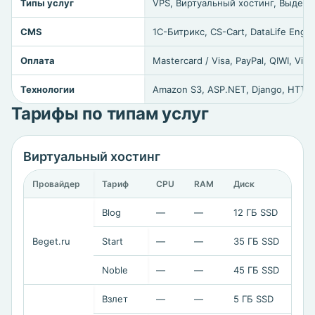
Типы услуг
VPS, Виртуальный хостинг, Выделе
CMS
1C-Битрикс, CS-Cart, DataLife Engi
Оплата
Mastercard / Visa, PayPal, QIWI, 
Технологии
Amazon S3, ASP.NET, Django, HTTP/
Тарифы по типам услуг
Виртуальный хостинг
Провайдер
Тариф
CPU
RAM
Диск
Це
Blog
—
—
12 ГБ SSD
42
Beget.ru
Start
—
—
35 ГБ SSD
59
Noble
—
—
45 ГБ SSD
67
Взлет
—
—
5 ГБ SSD
24