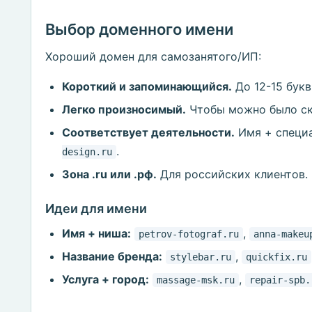
Выбор доменного имени
Хороший домен для самозанятого/ИП:
Короткий и запоминающийся.
До 12-15 букв
Легко произносимый.
Чтобы можно было ска
Соответствует деятельности.
Имя + специ
.
design.ru
Зона .ru или .рф.
Для российских клиентов.
Идеи для имени
Имя + ниша:
,
petrov-fotograf.ru
anna-makeu
Название бренда:
,
stylebar.ru
quickfix.ru
Услуга + город:
,
massage-msk.ru
repair-spb.