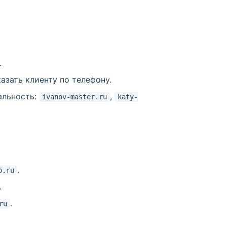
.
зать клиенту по телефону.
альность:
,
ivanov-master.ru
katy-
.
p.ru
.
.
ru