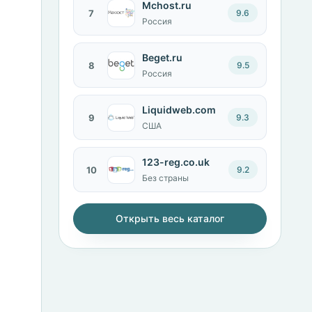
Mchost.ru
7
9.6
Россия
Beget.ru
8
9.5
Россия
Liquidweb.com
9
9.3
США
123-reg.co.uk
10
9.2
Без страны
Открыть весь каталог