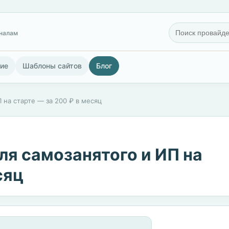
гналам
ие
Шаблоны сайтов
Блог
 на старте — за 200 ₽ в месяц
ля самозанятого и ИП на
сяц