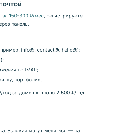
 почтой
 за 150-300 ₽/мес
, регистрируете
ерез панель.
ример, info@, contact@, hello@);
);
ожения по IMAP;
итку, портфолио.
₽/год за домен = около 2 500 ₽/год
са. Условия могут меняться — на