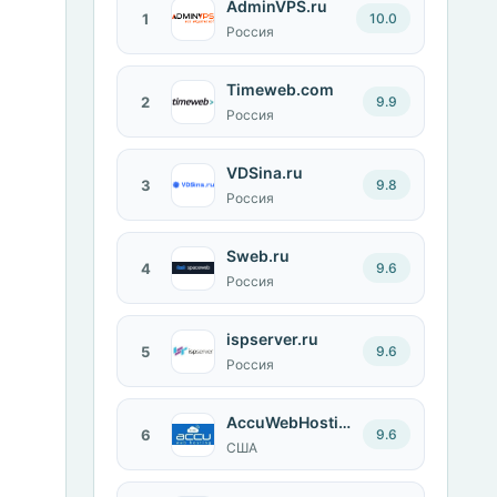
AdminVPS.ru
1
10.0
Россия
Timeweb.com
2
9.9
Россия
VDSina.ru
3
9.8
Россия
Sweb.ru
4
9.6
Россия
ispserver.ru
5
9.6
Россия
AccuWebHosting.com
6
9.6
США